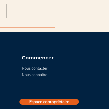
 savoir sur les dégâts
eaux : du constat
able aux indemnités
ssurance
Commencer
Nous contacter
Nous connaître
Espace copropriétaire