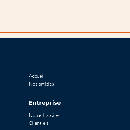
Guide pratique :
Tout
comprendre l'appel de
des 
fonds en copropriété
ami
d’a
Accueil
Nos articles
Entreprise
Notre histoire
Client
·e·
s