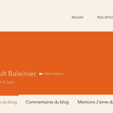
Accueil
Nos artic
lt Baleinier
Administrateur
0
Suivi
s du blog
Commentaires du blog
Mentions J'aime d