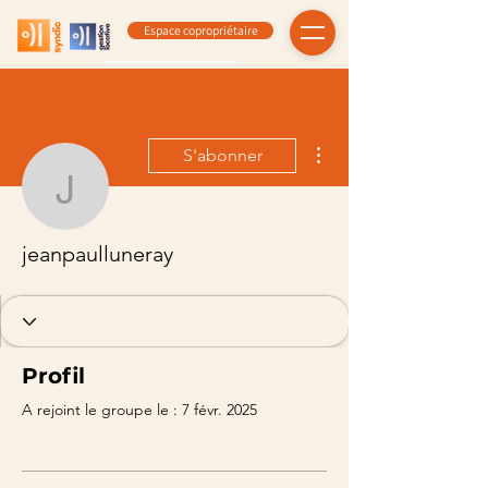
Espace copropriétaire
Plus d'actions
S'abonner
jeanpaulluneray
jeanpaulluneray
Profil
A rejoint le groupe le : 7 févr. 2025